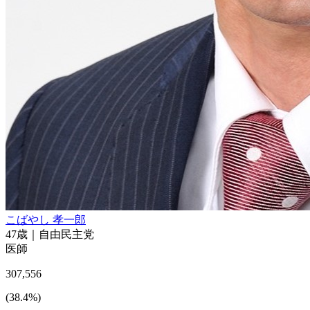
こばやし 孝一郎
47
歳｜
自由民主党
医師
307,556
(
38.4
%)