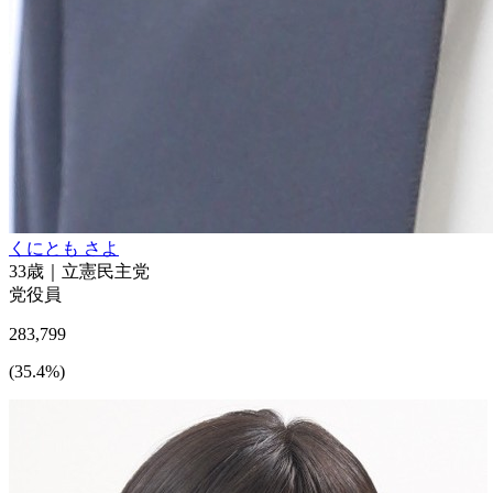
くにとも さよ
33
歳｜
立憲民主党
党役員
283,799
(
35.4
%)