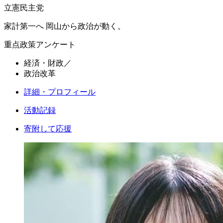
立憲民主党
家計第一へ 岡山から政治が動く。
重点政策アンケート
経済・財政
／
政治改革
詳細・プロフィール
活動記録
寄附して応援