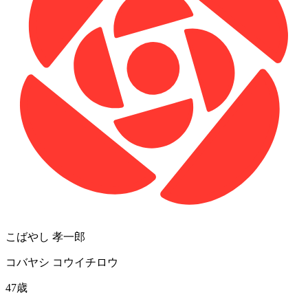
こ
ば
や
し
孝
一
郎
コ
バ
ヤ
シ
コ
ウ
イ
チ
ロ
ウ
47
歳