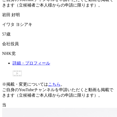
きます（立候補者ご本人様からの申請に限ります）。
岩
田
好
明
イ
ワ
タ
ヨ
シ
ア
キ
57
歳
会社役員
NHK党
詳細・プロフィール
※掲載・変更については
こちら
。
ご自身のYouTubeチャンネルを申請いただくと動画も掲載で
きます（立候補者ご本人様からの申請に限ります）。
当