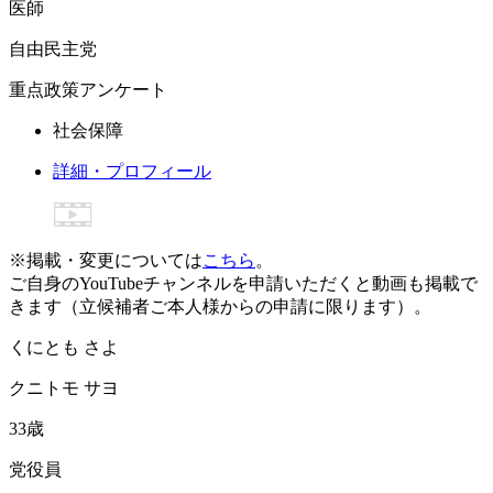
医師
自由民主党
重点政策アンケート
社会保障
詳細・プロフィール
※掲載・変更については
こちら
。
ご自身のYouTubeチャンネルを申請いただくと動画も掲載で
きます（立候補者ご本人様からの申請に限ります）。
く
に
と
も
さ
よ
ク
ニ
ト
モ
サ
ヨ
33
歳
党役員