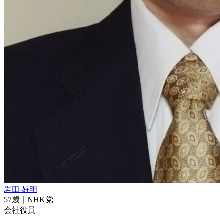
岩田 好明
57
歳｜
NHK党
会社役員