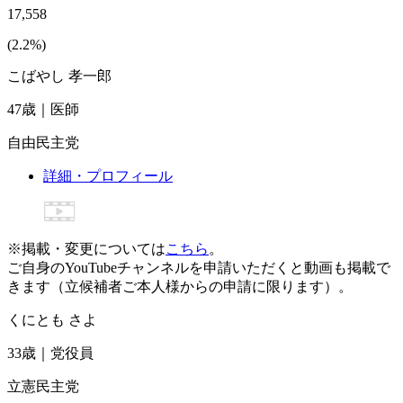
17,558
(
2.2
%)
こばやし 孝一郎
47
歳
｜
医師
自由民主党
詳細・プロフィール
※掲載・変更については
こちら
。
ご自身のYouTubeチャンネルを申請いただくと動画も掲載で
きます（立候補者ご本人様からの申請に限ります）。
くにとも さよ
33
歳
｜
党役員
立憲民主党