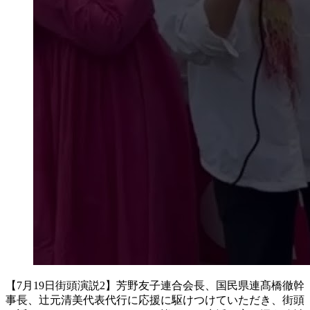
【7月19日街頭演説2】芳野友子連合会長、国民県連髙橋徹幹
事長、辻元清美代表代行に応援に駆けつけていただき、街頭